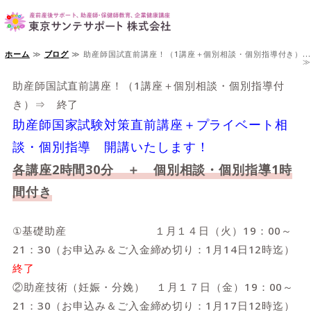
東京サンテサポート
ホーム
助産師＆保健師国家試験対策講座
≫
ブログ
≫ 助産師国試直前講座！（1講座＋個別相談・個別指導付き）...
≫
助産師国試直前講座！（1講座＋個別相談・個別指導付
健康経営セミナー＆健康経営優良法人認定サポート
き）⇒ 終了
産前・産後ケア＆ウェルネスサポート
助産師国家試験対策直前講座＋プライベート相
談・個別指導 開講いたします！
Tokyo Sante Support（ENGLISH）
各講座2時間30分 ＋ 個別相談・個別指導1時
間付き
①基礎助産 １月１４日（火）19：00～
21：30（お申込み＆ご入金締め切り：1月14日12時迄）
終了
②助産技術（妊娠・分娩） １月１７日（金）19：00～
21：30（お申込み＆ご入金締め切り：1月17日12時迄）