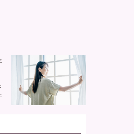
生
を
た